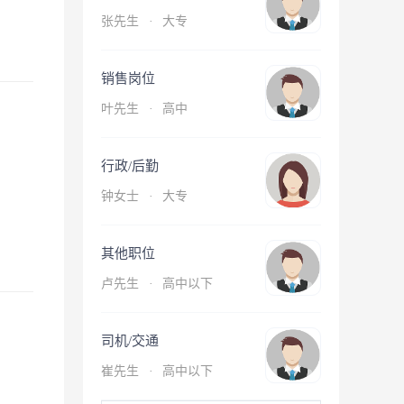
张先生
·
大专
销售岗位
叶先生
·
高中
行政/后勤
钟女士
·
大专
其他职位
卢先生
·
高中以下
司机/交通
崔先生
·
高中以下