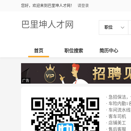
您好，欢迎来到巴里坤人才网！
请登录
巴里坤人才网
职位
首页
职位搜索
简历中心
广告
· 急招保洁
· 车险内勤1
· 车间流水
· 客车司机
· 店铺美工
· 售后客服