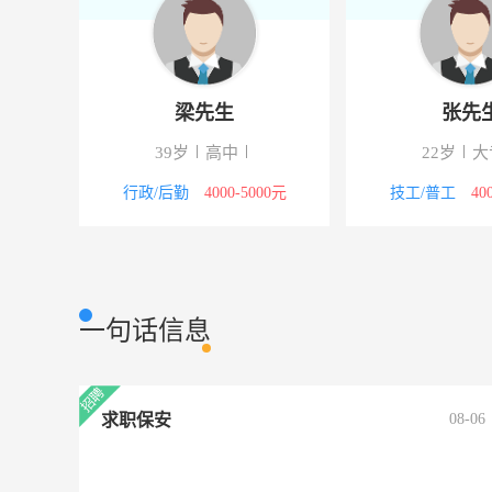
梁先生
张先
39岁
高中
22岁
大
行政/后勤
4000-5000元
技工/普工
40
一句话信息
求职保安
08-06