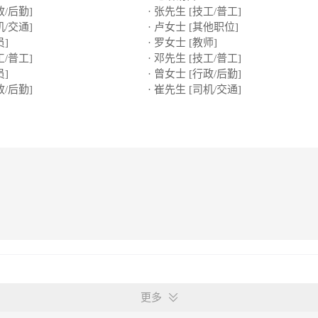
政/后勤]
· 张先生 [技工/普工]
机/交通]
· 卢女士 [其他职位]
员]
· 罗女士 [教师]
工/普工]
· 邓先生 [技工/普工]
员]
· 曾女士 [行政/后勤]
政/后勤]
· 崔先生 [司机/交通]
更多