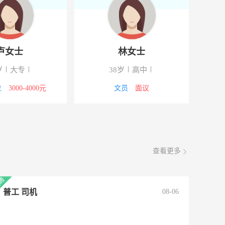
卢女士
林女士
岁
大专
38岁
高中
位
3000-4000元
文员
面议
查看更多
普工 司机
08-06