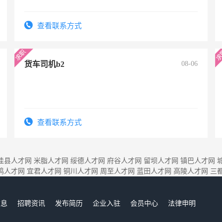
查看联系方式
货车司机b2
08-06
查看联系方式
佳县人才网
米脂人才网
绥德人才网
府谷人才网
留坝人才网
镇巴人才网
鸡人才网
宜君人才网
铜川人才网
周至人才网
蓝田人才网
高陵人才网
三
信息
招聘资讯
发布简历
企业入驻
会员中心
法律申明
们