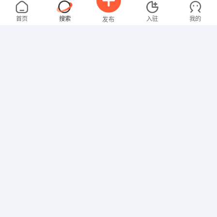
范先生
面议
08-06
不限区域
全职
研究生
首页
搜索
入驻
我的
发布
其他职位
张女士
4000-5000元
08-06
不限区域
全职
大专
招聘信息
求职简历
财务/会计
刘女士
3000-4000元
08-06
不限区域
全职
大专
教师
欧女士
面议
08-02
不限区域
全职
大专