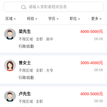
在校学生工作经验
本科
行政后勤
建筑装潢
确定
区域
经验
学历
职位
更多
三年以上工作经验
硕士
销售岗位
教师
梁先生
4000-5000元
四年以上工作经验
博士
文员
护士
08-08
不限区域
全职
高中
五年以上工作经验
财务会计
传单派发
行政/后勤
十年以上工作经验
超市零售
促销导购
曾女士
3000-4000元
网络IT
保健按摩
08-08
不限区域
全职
大专
行政/后勤
快递员
前台接待
收银员
技术员/工程师
卢先生
4000-5000元
08-08
水电/机修
部门经理
不限区域
全职