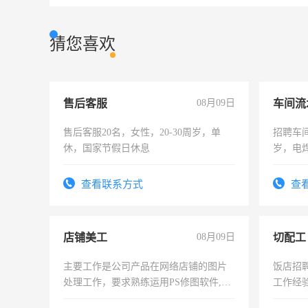
猜您喜欢
售后客服
08月09日
车间流
售后客服20名，女性，20-30周岁，单
招聘车间
休，国家节假日休息
岁，电
好。薪资
宿，免
查看联系方式
查
25号准
店铺美工
08月09日
切配工
主要工作是公司产品在网络店铺的图片
饭店招
处理工作，要求熟练运用PS修图软件,工
工作经
作时间每天8小时，待遇优厚。
作。包吃