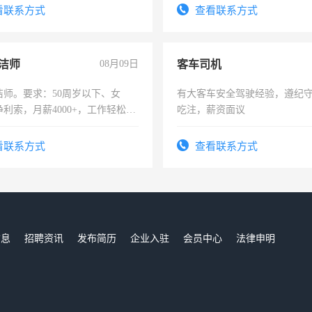
看联系方式
查看联系方式
洁师
08月09日
客车司机
洁师。要求：50周岁以下、女
有大客车安全驾驶经验，遵纪
利索，月薪4000+，工作轻松，
吃注，薪资面议
活，不需坐班，适合宝妈、全职
。
看联系方式
查看联系方式
信息
招聘资讯
发布简历
企业入驻
会员中心
法律申明
们