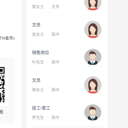
曾女士
·
大专
文员
张女士
·
高中
10金币)
销售岗位
叶先生
·
高中
文员
林女士
·
高中
技工/普工
息
罗先生
·
高中