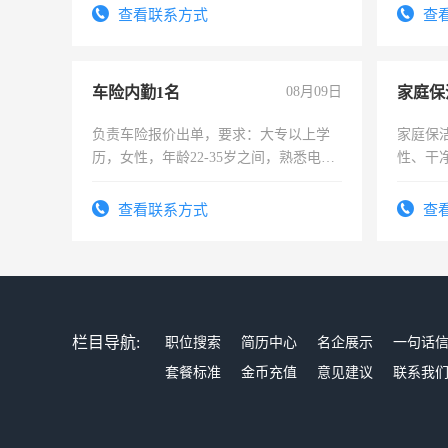
4500。
查看联系方式
查
车险内勤1名
08月09日
家庭保
负责车险报价出单，要求：大专以上学
家庭保
历，女性，年龄22-35岁之间，熟悉电脑
性、干净
操作，工作态度认真，具有团队精神，
时间灵
试用期1-3个月，转正后交纳五险，
太太等
查看联系方式
查
栏目导航:
职位搜索
简历中心
名企展示
一句话
套餐标准
金币充值
意见建议
联系我