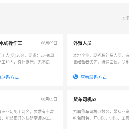
查
水线操作工
08月09日
外贸人员
工人(男)20名，要求：20-40周
本地企业，现招聘外贸人员，
焊工10人，身体健康，无不良嗜
售经验者优先，待遇面议。联
：4500-7000元，标准八人间住
费发放劳保用品，两班倒，每月
看联系方式
查看联系方式
时发放工资，工作时间10小时
08月09日
货车司机b2
聘专业切配工两名，要求有丰富
招聘货车司机b2数名，带从业
验，能够很好的协助厨师的工
吃苦耐劳，开6米8，9米6，工
住，每月有公休，工资3500-